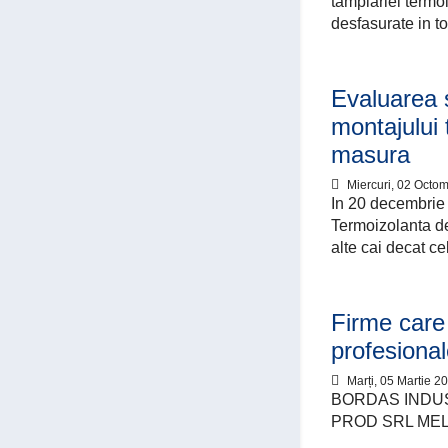
tamplariei termoi
desfasurate in to
Evaluarea s
montajului 
masura
Miercuri, 02 Octo
In 20 decembrie 
Termoizolanta de
alte cai decat ce
Firme care 
profesiona
Marți, 05 Martie 2
BORDAS INDUS
PROD SRL ME