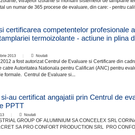
zolante, vitrajelor izolante si montarii sistemelor de tamplarie 
tal un numar de 365 procese de evaluare, din care: - pentru calif
i certificarea competentelor profesionale al
tamplariei termoizolante - actiune in plina 
mbrie 2013
Noutati
2012 a fost autorizat Centrul de Evaluare si Certificare din cadr
 catre Autoritatea Nationala pentru Calificari (ANC) pentru eval
le formale. Centrul de Evaluare si...
si-au certificat angajatii prin Centrul de ev
le PPTT
013
Noutati
TRIAL GROUP OF ALUMINIUM SA CONCELEX SRL CORIN
LCRET SA PRO CONFORT PRODUCTION SRL PRO CONF