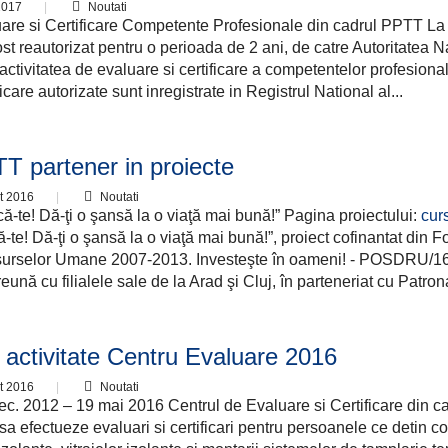
2017
Noutati
are si Certificare Competente Profesionale din cadrul PPTT La
st reautorizat pentru o perioada de 2 ani, de catre Autoritatea N
 activitatea de evaluare si certificare a competentelor profesiona
icare autorizate sunt inregistrate in Registrul National al...
T partener in proiecte
t 2016
Noutati
ică-te! Dă-ţi o şansă la o viaţă mai bună!” Pagina proiectului:
curs
că-te! Dă-ţi o şansă la o viaţă mai bună!”, proiect cofinantat di
urselor Umane 2007-2013. Investeşte în oameni! - POSDRU/16
nă cu filialele sale de la Arad şi Cluj, în parteneriat cu Patrona
 activitate Centru Evaluare 2016
t 2016
Noutati
ec. 2012 – 19 mai 2016 Centrul de Evaluare si Certificare din ca
 sa efectueze evaluari si certificari pentru persoanele ce detin 