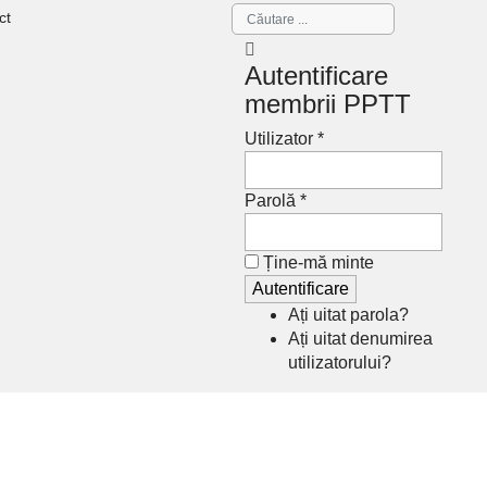
ct
Autentificare
membrii PPTT
Utilizator *
Parolă *
Ține-mă minte
Ați uitat parola?
Ați uitat denumirea
utilizatorului?