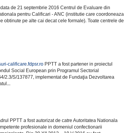
 data de 21 septembrie 2016 Centrul de Evaluare din
ationala pentru Calificari - ANC (institutie care coordoneaza
le obtinute pe alte cai decat cele formale). Toate centrele de
uri-calificare.fdpsr.ro
PPTT a fost partener in proiectul
n Fondul Social European prin Programul Sectorial
4/2.3/S/137877, implementat de Fundaţia Dezvoltarea
tul...
drul PPTT a fost autorizat de catre Autoritatea Nationala
competente profesionale in domeniul confectionarii