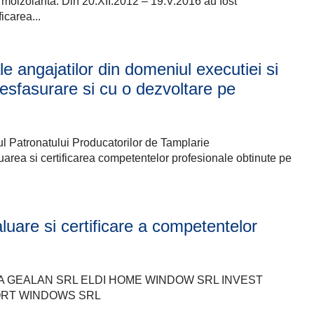
termoizolanta. Din 20.XII.2012 – 19.V.2016 au fost
icarea...
e angajatilor din domeniul executiei si
desfasurare si cu o dezvoltare pe
ul Patronatului Producatorilor de Tamplarie
uarea si certificarea competentelor profesionale obtinute pe
aluare si certificare a competentelor
A GEALAN SRL ELDI HOME WINDOW SRL INVEST
ORT WINDOWS SRL