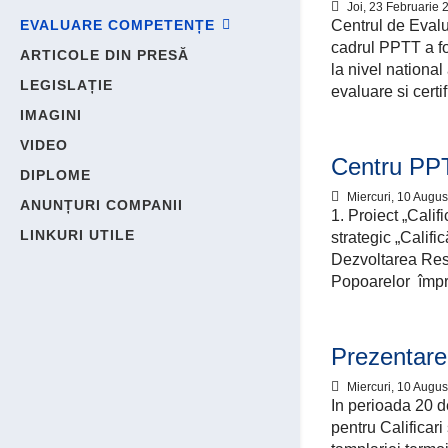
Joi, 23 Februarie 
EVALUARE COMPETENȚE
Centrul de Evalu
cadrul PPTT a fo
ARTICOLE DIN PRESĂ
la nivel national
LEGISLAȚIE
evaluare si certif
IMAGINI
VIDEO
Centru PPT
DIPLOME
Miercuri, 10 Augus
ANUNȚURI COMPANII
1. Proiect „Calif
LINKURI UTILE
strategic „Califi
Dezvoltarea Res
Popoarelor împreu
Prezentare
Miercuri, 10 Augus
In perioada 20 d
pentru Calificari