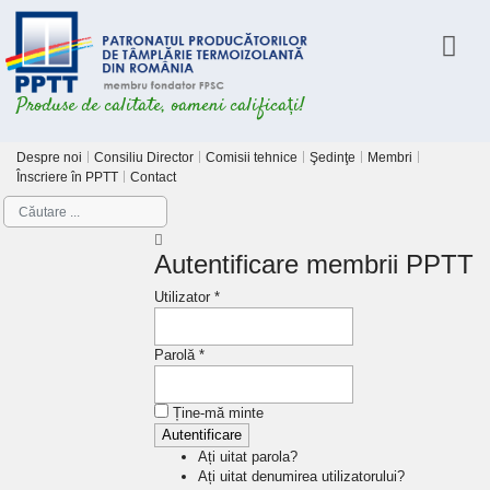
Produse de calitate, oameni calificați!
Despre noi
Consiliu Director
Comisii tehnice
Şedinţe
Membri
Înscriere în PPTT
Contact
Autentificare membrii PPTT
Utilizator *
Parolă *
Ține-mă minte
Ați uitat parola?
Ați uitat denumirea utilizatorului?