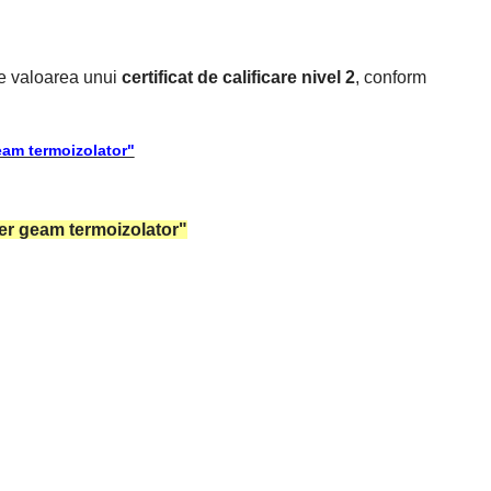
re valoarea unui
certificat de calificare nivel 2
, conform
eam termoizolator"
ner geam termoizolator"