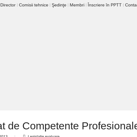
 Director
Comisii tehnice
Şedinţe
Membri
Înscriere în PPTT
Conta
cat de Competente Profesional
 2013
Legislaţie evaluare