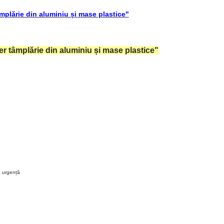
mplărie din aluminiu și mase plastice"
er tâmplărie din aluminiu și mase plastice"
e urgență