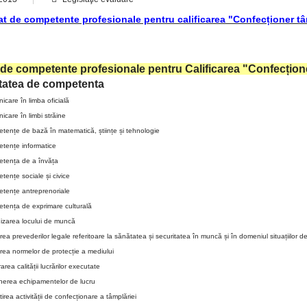
at de competente profesionale pentru calificarea "Confecționer tâ
t de competente profesionale pentru Calificarea "Confecțion
tatea de competenta
care în limba oficială
care în limbi străine
tențe de bază în matematică, științe și tehnologie
tențe informatice
tența de a învăța
tențe sociale și civice
tențe antreprenoriale
tența de exprimare culturală
izarea locului de muncă
rea prevederilor legale referitoare la sănătatea și securitatea în muncă și în domeniul situațiilor d
rea normelor de protecție a mediului
area calității lucrărilor executate
inerea echipamentelor de lucru
irea activității de confecționare a tâmplăriei