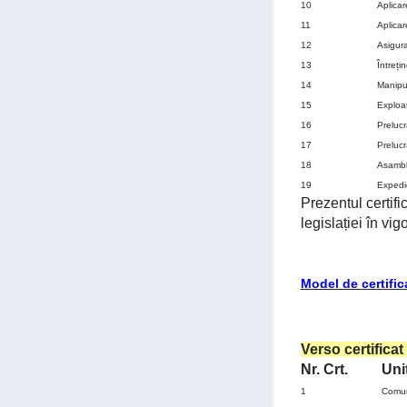
10
Aplicar
11
Aplicar
12
Asigura
13
Întreți
14
Manipul
15
Exploa
16
Prelucr
17
Prelucr
18
Asambla
19
Expedie
Prezentul certif
legislației în vig
Model de certifi
Verso certifica
Nr. Crt.
Uni
1
Comuni