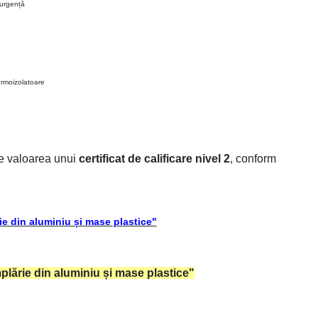
 urgență
rmoizolatoare
re valoarea unui
certificat de calificare nivel 2
, conform
e din aluminiu și mase plastice"
lărie din aluminiu și mase plastice"