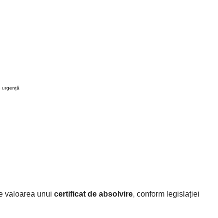
e urgență
re valoarea unui
certificat de absolvire
, conform legislației