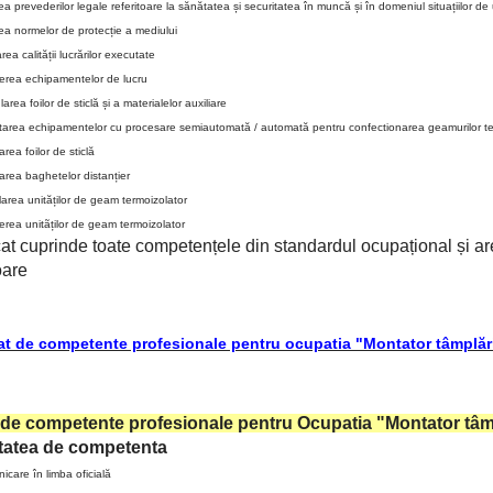
ea prevederilor legale referitoare la sănătatea și securitatea în muncă și în domeniul situațiilor de
ea normelor de protecție a mediului
rea calității lucrărilor executate
nerea echipamentelor de lucru
area foilor de sticlă și a materialelor auxiliare
tarea echipamentelor cu procesare semiautomată / automată pentru confectionarea geamurilor te
area foilor de sticlă
area baghetelor distanțier
rea unităților de geam termoizolator
rea unitãților de geam termoizolator
icat cuprinde toate competențele din standardul ocupațional și a
oare
cat de competente profesionale pentru ocupatia "Montator tâmplări
t de competente profesionale pentru
Ocupatia "Montator tâmp
tatea de competenta
care în limba oficială