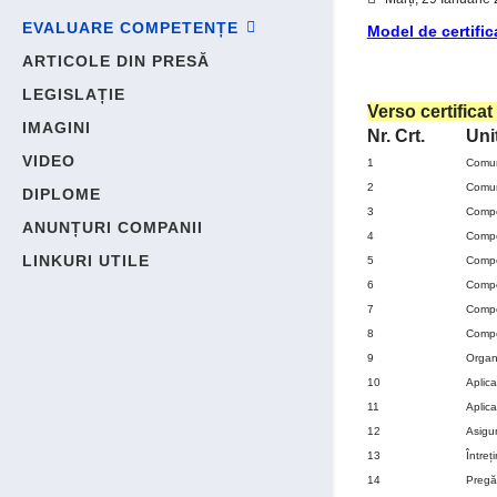
EVALUARE COMPETENȚE
Model de certific
ARTICOLE DIN PRESĂ
LEGISLAȚIE
Verso certifica
IMAGINI
Nr. Crt.
Uni
VIDEO
1
Comuni
2
Comuni
DIPLOME
3
Compe
ANUNȚURI COMPANII
4
Compe
LINKURI UTILE
5
Compe
6
Compe
7
Compe
8
Compe
9
Organ
10
Aplica
11
Aplica
12
Asigur
13
Întreț
14
Pregăt