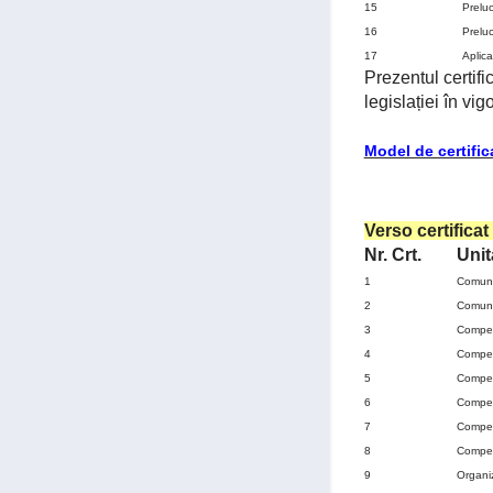
15
Preluc
16
Preluc
17
Aplica
Prezentul certif
legislației în vig
Model de certifi
Verso certifica
Nr. Crt.
Unit
1
Comunic
2
Comunic
3
Compet
4
Compet
5
Compet
6
Compete
7
Compet
8
Compet
9
Organi