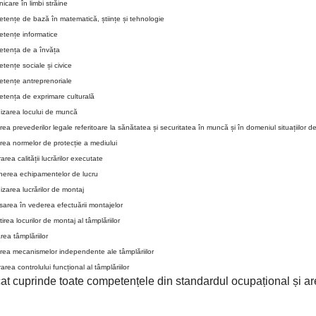
care în limbi străine
tențe de bază în matematică, științe și tehnologie
tențe informatice
tența de a învăța
tențe sociale și civice
tențe antreprenoriale
tența de exprimare culturală
izarea locului de muncă
rea prevederilor legale referitoare la sănătatea și securitatea în muncă și în domeniul situațiilor d
rea normelor de protecție a mediului
area calității lucrărilor executate
inerea echipamentelor de lucru
zarea lucrǎrilor de montaj
area în vederea efectuării montajelor
irea locurilor de montaj al tâmplǎriilor
ea tâmplăriilor
area mecanismelor independente ale tâmplǎriilor
area controlului funcțional al tâmplǎriilor
icat cuprinde toate competențele din standardul ocupațional și a