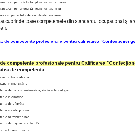
rarea componentelor tâmplăriei din mase plastice
rarea componentelor tâmplăriei din aluminiu
rea componentelor detașabile ale tâmplăriei
icat cuprinde toate competențele din standardul ocupațional și a
oare
cat de competente profesionale pentru calificarea "Confecționer g
t de competente profesionale pentru
Calificarea "Confecțio
atea de competenta
are în limba oficială
are în limbi străine
ențe de bază în matematică, științe și tehnologie
ențe informatice
ența de a învăța
nțe sociale și civice
ențe antreprenoriale
ența de exprimare culturală
zarea locului de muncă