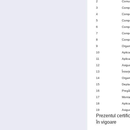
2
Comuni
3
Compe
4
Compe
5
Compe
6
Compe
7
Compe
8
Compe
9
Organ
10
Aplica
11
Aplica
12
Asigur
13
Întreț
14
Organi
15
Deplas
16
Pregăt
17
Montar
18
Aplic
19
Asigur
Prezentul certif
în vigoare