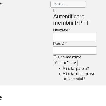
ct
Autentificare
membrii PPTT
Utilizator *
Parolă *
Ține-mă minte
Ați uitat parola?
Ați uitat denumirea
utilizatorului?
e