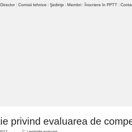
 Director
Comisii tehnice
Şedinţe
Membri
Înscriere în PPTT
Conta
tie privind evaluarea de comp
 2013
Legislaţie evaluare