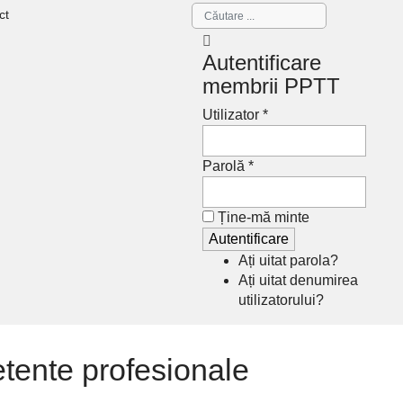
ct
Autentificare
membrii PPTT
Utilizator *
Parolă *
Ține-mă minte
Ați uitat parola?
Ați uitat denumirea
utilizatorului?
etente profesionale