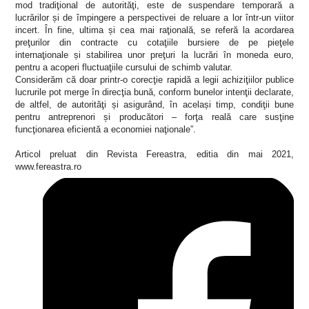
mod tradiţional de autorităţi, este de suspendare temporară a
lucrărilor și de împingere a perspectivei de reluare a lor într-un viitor
incert. În fine, ultima și cea mai raţională, se referă la acordarea
preţurilor din contracte cu cotaţiile bursiere de pe pieţele
internaţionale și stabilirea unor preţuri la lucrări în moneda euro,
pentru a acoperi fluctuaţiile cursului de schimb valutar.
Considerăm că doar printr-o corecţie rapidă a legii achiziţiilor publice
lucrurile pot merge în direcţia bună, conform bunelor intenţii declarate,
de altfel, de autorităţi și asigurând, în același timp, condiţii bune
pentru antreprenori și producători – forţa reală care susţine
funcţionarea eficientă a economiei naţionale”.
Articol preluat din Revista Fereastra, editia din mai 2021,
www.fereastra.ro