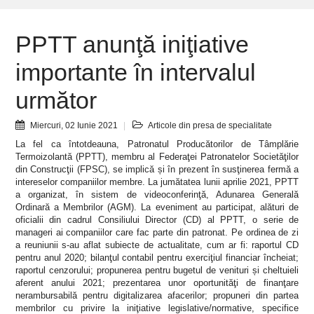
PPTT anunţă iniţiative
importante în intervalul
următor
Miercuri, 02 Iunie 2021
Articole din presa de specialitate
La fel ca întotdeauna, Patronatul Producătorilor de Tâmplărie
Termoizolantă (PPTT), membru al Federaţei Patronatelor Societăţilor
din Construcţii (FPSC), se implică și în prezent în susţinerea fermă a
intereselor companiilor membre. La jumătatea lunii aprilie 2021, PPTT
a organizat, în sistem de videoconferinţă, Adunarea Generală
Ordinară a Membrilor (AGM). La eveniment au participat, alături de
oficialii din cadrul Consiliului Director (CD) al PPTT, o serie de
manageri ai companiilor care fac parte din patronat. Pe ordinea de zi
a reuniunii s-au aflat subiecte de actualitate, cum ar fi: raportul CD
pentru anul 2020; bilanţul contabil pentru exerciţiul financiar încheiat;
raportul cenzorului; propunerea pentru bugetul de venituri și cheltuieli
aferent anului 2021; prezentarea unor oportunităţi de finanţare
nerambursabilă pentru digitalizarea afacerilor; propuneri din partea
membrilor cu privire la iniţiative legislative/normative, specifice