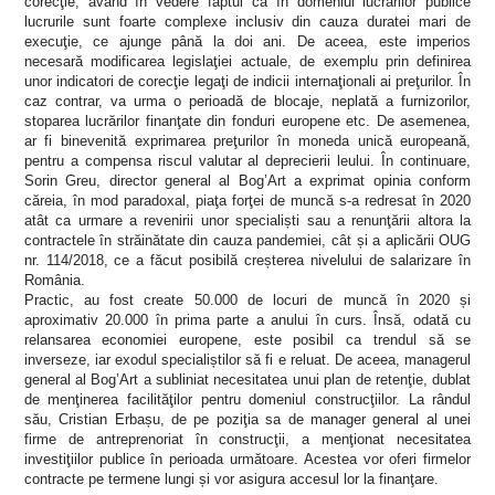
corecţie, având în vedere faptul că în domeniul lucrărilor publice
lucrurile sunt foarte complexe inclusiv din cauza duratei mari de
execuţie, ce ajunge până la doi ani. De aceea, este imperios
necesară modificarea legislaţiei actuale, de exemplu prin definirea
unor indicatori de corecţie legaţi de indicii internaţionali ai preţurilor. În
caz contrar, va urma o perioadă de blocaje, neplată a furnizorilor,
stoparea lucrărilor finanţate din fonduri europene etc. De asemenea,
ar fi binevenită exprimarea preţurilor în moneda unică europeană,
pentru a compensa riscul valutar al deprecierii leului. În continuare,
Sorin Greu, director general al Bog’Art a exprimat opinia conform
căreia, în mod paradoxal, piaţa forţei de muncă s-a redresat în 2020
atât ca urmare a revenirii unor specialiști sau a renunţării altora la
contractele în străinătate din cauza pandemiei, cât și a aplicării OUG
nr. 114/2018, ce a făcut posibilă creșterea nivelului de salarizare în
România.
Practic, au fost create 50.000 de locuri de muncă în 2020 și
aproximativ 20.000 în prima parte a anului în curs. Însă, odată cu
relansarea economiei europene, este posibil ca trendul să se
inverseze, iar exodul specialiștilor să fi e reluat. De aceea, managerul
general al Bog’Art a subliniat necesitatea unui plan de retenţie, dublat
de menţinerea facilităţilor pentru domeniul construcţiilor. La rândul
său, Cristian Erbașu, de pe poziţia sa de manager general al unei
firme de antreprenoriat în construcţii, a menţionat necesitatea
investiţiilor publice în perioada următoare. Acestea vor oferi firmelor
contracte pe termene lungi și vor asigura accesul lor la finanţare.