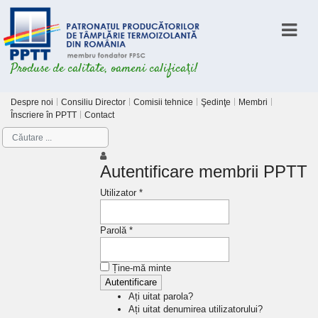
Produse de calitate, oameni calificați!
Despre noi
Consiliu Director
Comisii tehnice
Şedinţe
Membri
Înscriere în PPTT
Contact
Autentificare membrii PPTT
Utilizator *
Parolă *
Ține-mă minte
Ați uitat parola?
Ați uitat denumirea utilizatorului?