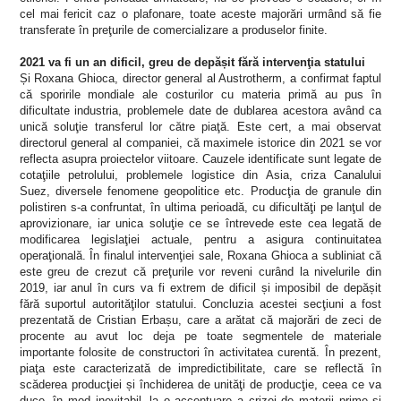
cel mai fericit caz o plafonare, toate aceste majorări urmând să fie
transferate în preţurile de comercializare a produselor finite.
2021 va fi un an dificil, greu de depășit fără intervenţia statului
Și Roxana Ghioca, director general al Austrotherm, a confirmat faptul
că sporirile mondiale ale costurilor cu materia primă au pus în
dificultate industria, problemele date de dublarea acestora având ca
unică soluţie transferul lor către piaţă. Este cert, a mai observat
directorul general al companiei, că maximele istorice din 2021 se vor
reflecta asupra proiectelor viitoare. Cauzele identificate sunt legate de
cotaţiile petrolului, problemele logistice din Asia, criza Canalului
Suez, diversele fenomene geopolitice etc. Producţia de granule din
polistiren s-a confruntat, în ultima perioadă, cu dificultăţi pe lanţul de
aprovizionare, iar unica soluţie ce se întrevede este cea legată de
modificarea legislaţiei actuale, pentru a asigura continuitatea
operaţională. În finalul intervenţiei sale, Roxana Ghioca a subliniat că
este greu de crezut că preţurile vor reveni curând la nivelurile din
2019, iar anul în curs va fi extrem de dificil și imposibil de depășit
fără suportul autorităţilor statului. Concluzia acestei secţiuni a fost
prezentată de Cristian Erbașu, care a arătat că majorări de zeci de
procente au avut loc deja pe toate segmentele de materiale
importante folosite de constructori în activitatea curentă. În prezent,
piaţa este caracterizată de impredictibilitate, care se reflectă în
scăderea producţiei și închiderea de unităţi de producţie, ceea ce va
duce, în mod inevitabil, la o accentuare a crizei de materii prime și