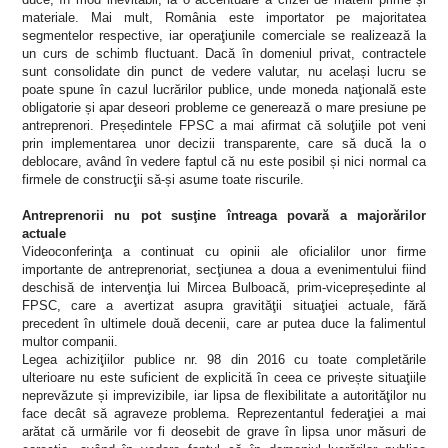
materiale. Mai mult, România este importator pe majoritatea
segmentelor respective, iar operaţiunile comerciale se realizează la
un curs de schimb fluctuant. Dacă în domeniul privat, contractele
sunt consolidate din punct de vedere valutar, nu același lucru se
poate spune în cazul lucrărilor publice, unde moneda naţională este
obligatorie și apar deseori probleme ce generează o mare presiune pe
antreprenori. Președintele FPSC a mai afirmat că soluţiile pot veni
prin implementarea unor decizii transparente, care să ducă la o
deblocare, având în vedere faptul că nu este posibil și nici normal ca
firmele de construcţii să-și asume toate riscurile.
Antreprenorii nu pot susţine întreaga povară a majorărilor
actuale
Videoconferinţa a continuat cu opinii ale oficialilor unor firme
importante de antreprenoriat, secţiunea a doua a evenimentului fiind
deschisă de intervenţia lui Mircea Bulboacă, prim-vicepreședinte al
FPSC, care a avertizat asupra gravităţii situaţiei actuale, fără
precedent în ultimele două decenii, care ar putea duce la falimentul
multor companii.
Legea achiziţiilor publice nr. 98 din 2016 cu toate completările
ulterioare nu este suficient de explicită în ceea ce privește situaţiile
neprevăzute și imprevizibile, iar lipsa de flexibilitate a autorităţilor nu
face decât să agraveze problema. Reprezentantul federaţiei a mai
arătat că urmările vor fi deosebit de grave în lipsa unor măsuri de