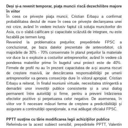
Deși și-a revenit temporar, piaţa muncii riscă dezechilibre majore
în viitor
În ceea ce privește piaţa muncii, Cristian Erbașu a confirmat
probabilitatea destul de mare în ceea ce privește declanșarea unei
noi crize, având în vedere inclusiv faptul că soluţia muncitorilor din
Asia, cu o slabă calificare și capacitate scăzută de integrare, nu este
fezabilă pe termen lung.
Revenind la problematica preţurilor, președintele FPSC a
concluzionat, pe baza datelor prezentate de antevorbitori, că
majorările de 30% - 70% consemnate în planul preţurilor la materiale
vor duce la o explozie a costurilor antreprenorilor, având în vedere că
ponderea materiilor prime în bugetul unui proiect este de 40%.
Firmele de profil nu au în prezent capacitatea de a-și asuma riscuri
de creștere masivă, iar descărcarea responsabilităţii pe umerii
antreprenorilor va genera consecinţe dure în viitorul apropiat. Cristian
Erbașu a reiterat, în finalul reuniunii virtuale, necesitatea stringentă a
demarării unor investiţii publice consistente și a unui dialog
permanent între autorităţi și firme, pentru a preveni întârzierea
efectelor pozitive și perpetuarea celor negative. De asemenea, în
viitor vor fi necesare măsuri ferme de creștere a predictibilităţii și
asigurare a continuității operaţionale, a mai adăugat oficialul FPSC.
PPTT susţine cu tărie modificarea legii achiziţiilor publice
Referindu-se la acest subiect sensibil, președintele PPTT, Valentin