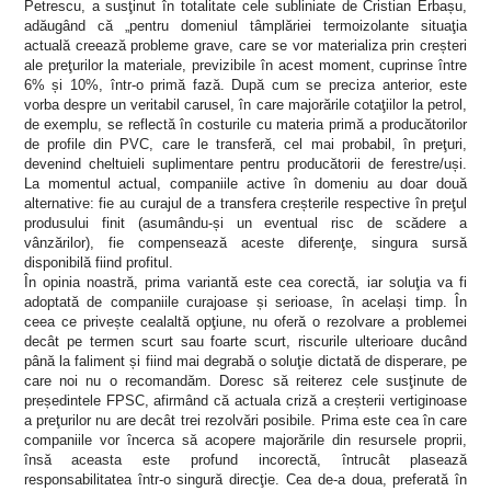
Petrescu, a susţinut în totalitate cele subliniate de Cristian Erbașu,
adăugând că „pentru domeniul tâmplăriei termoizolante situaţia
actuală creează probleme grave, care se vor materializa prin creșteri
ale preţurilor la materiale, previzibile în acest moment, cuprinse între
6% și 10%, într-o primă fază. După cum se preciza anterior, este
vorba despre un veritabil carusel, în care majorările cotaţiilor la petrol,
de exemplu, se reflectă în costurile cu materia primă a producătorilor
de profile din PVC, care le transferă, cel mai probabil, în preţuri,
devenind cheltuieli suplimentare pentru producătorii de ferestre/uși.
La momentul actual, companiile active în domeniu au doar două
alternative: fie au curajul de a transfera creșterile respective în preţul
produsului finit (asumându-și un eventual risc de scădere a
vânzărilor), fie compensează aceste diferenţe, singura sursă
disponibilă fiind profitul.
În opinia noastră, prima variantă este cea corectă, iar soluţia va fi
adoptată de companiile curajoase și serioase, în același timp. În
ceea ce privește cealaltă opţiune, nu oferă o rezolvare a problemei
decât pe termen scurt sau foarte scurt, riscurile ulterioare ducând
până la faliment și fiind mai degrabă o soluţie dictată de disperare, pe
care noi nu o recomandăm. Doresc să reiterez cele susţinute de
președintele FPSC, afirmând că actuala criză a creșterii vertiginoase
a preţurilor nu are decât trei rezolvări posibile. Prima este cea în care
companiile vor încerca să acopere majorările din resursele proprii,
însă aceasta este profund incorectă, întrucât plasează
responsabilitatea într-o singură direcţie. Cea de-a doua, preferată în