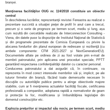
branșei.
Menţinerea facilităţilor OUG nr. 114/2018 constituie un obiectiv
central
În deschiderea lucrărilor, reprezentanţii revistei Fereastra au realizat o
prezentare succintă a situaţiei pieţei de profil în anul care a trecut,
precum și o serie de prognoze pe termen scurt, mediu și lung, așa
cum rezultă din cercetările realizate de Interconnection Consulting -
Viena, din datele puse la dispoziţie de Institutul Naţional de Statistică
și din programele prezentate de Comisia Europeană cu privire la
alocarea fondurilor din planul european de redresare și rezilienţă (cu
ambele componente: CFM 2021-2027 și NextGenerationEU).
Documentele aflate pe ordinea de zi au fost votate prin e-mail de
membrii patronatului, prin aplicarea unei proceduri speciale, PPTT
garantând respectarea confidenţialităţii datelor cu caracter personal.
Conducerea patronatului a dat asigurări că, în continuare, va
reprezenta în mod corect interesele membrilor săi și, implicit, pe ale
tuturor firmelor din branșă, făcând toate demersurile necesare în
discuţiile cu autorităţile publice pentru a atinge obiectivele majore
stabilite, cum ar fi menţinerea actualelor facilităţi fiscale, certificarea
profesională a companiilor, adoptarea rapidă a normativelor de geam
și protecţie la foc, modificarea și îmbunătăţirea legislaţiei din
domeniul construcţiilor etc.
Explozia preţurilor și impactul său nociv, pe termen scurt, mediu