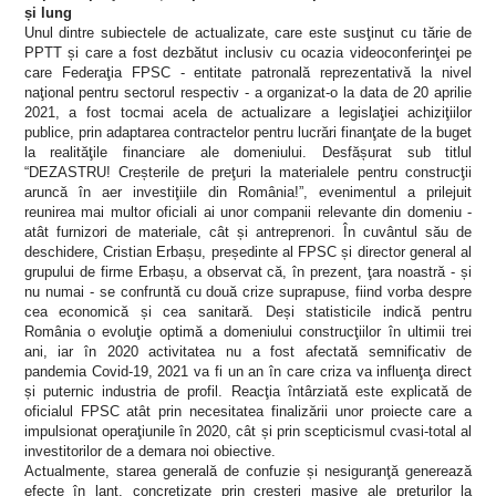
și lung
Unul dintre subiectele de actualizate, care este susţinut cu tărie de
PPTT și care a fost dezbătut inclusiv cu ocazia videoconferinţei pe
care Federaţia FPSC - entitate patronală reprezentativă la nivel
naţional pentru sectorul respectiv - a organizat-o la data de 20 aprilie
2021, a fost tocmai acela de actualizare a legislaţiei achiziţiilor
publice, prin adaptarea contractelor pentru lucrări finanţate de la buget
la realităţile financiare ale domeniului. Desfășurat sub titlul
“DEZASTRU! Creșterile de preţuri la materialele pentru construcţii
aruncă în aer investiţiile din România!”, evenimentul a prilejuit
reunirea mai multor oficiali ai unor companii relevante din domeniu -
atât furnizori de materiale, cât și antreprenori. În cuvântul său de
deschidere, Cristian Erbașu, președinte al FPSC și director general al
grupului de firme Erbașu, a observat că, în prezent, ţara noastră - și
nu numai - se confruntă cu două crize suprapuse, fiind vorba despre
cea economică și cea sanitară. Deși statisticile indică pentru
România o evoluţie optimă a domeniului construcţiilor în ultimii trei
ani, iar în 2020 activitatea nu a fost afectată semnificativ de
pandemia Covid-19, 2021 va fi un an în care criza va influenţa direct
și puternic industria de profil. Reacţia întârziată este explicată de
oficialul FPSC atât prin necesitatea finalizării unor proiecte care a
impulsionat operaţiunile în 2020, cât și prin scepticismul cvasi-total al
investitorilor de a demara noi obiective.
Actualmente, starea generală de confuzie și nesiguranţă generează
efecte în lanţ, concretizate prin creșteri masive ale preţurilor la