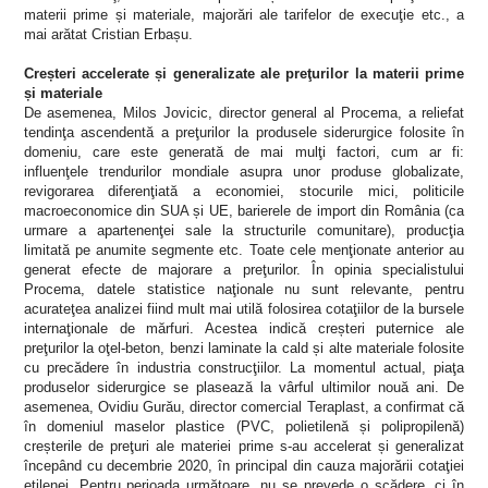
materii prime și materiale, majorări ale tarifelor de execuţie etc., a
mai arătat Cristian Erbașu.
Creșteri accelerate și generalizate ale preţurilor la materii prime
și materiale
De asemenea, Milos Jovicic, director general al Procema, a reliefat
tendinţa ascendentă a preţurilor la produsele siderurgice folosite în
domeniu, care este generată de mai mulţi factori, cum ar fi:
influenţele trendurilor mondiale asupra unor produse globalizate,
revigorarea diferenţiată a economiei, stocurile mici, politicile
macroeconomice din SUA și UE, barierele de import din România (ca
urmare a apartenenţei sale la structurile comunitare), producţia
limitată pe anumite segmente etc. Toate cele menţionate anterior au
generat efecte de majorare a preţurilor. În opinia specialistului
Procema, datele statistice naţionale nu sunt relevante, pentru
acurateţea analizei fiind mult mai utilă folosirea cotaţiilor de la bursele
internaţionale de mărfuri. Acestea indică creșteri puternice ale
preţurilor la oţel-beton, benzi laminate la cald și alte materiale folosite
cu precădere în industria construcţiilor. La momentul actual, piaţa
produselor siderurgice se plasează la vârful ultimilor nouă ani. De
asemenea, Ovidiu Gurău, director comercial Teraplast, a confirmat că
în domeniul maselor plastice (PVC, polietilenă și polipropilenă)
creșterile de preţuri ale materiei prime s-au accelerat și generalizat
începând cu decembrie 2020, în principal din cauza majorării cotaţiei
etilenei. Pentru perioada următoare, nu se prevede o scădere, ci în