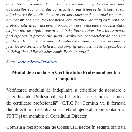
dezvoltat în următoarele 12 luni va asigura simplificarea accesului
operatorilor economici din construcții la participarea la licitații și/sau
adjudecarea de lucrări de către cei mai competenți operatori economici
din construcții prin recunoașterea certificatului de calificare tehnico-
profesională drept document probator care înlocuiește documentația
edificatoare de eligibilitate privind îndeplinirea criteriilor tehnice pentru
participarea la procedurile pentru atribuirea contractelor de achiziție
publică de lucrări, asigurând reducerea numărului de documente
justificative solicitate la licitație și simplificarea activității de preselecție
la licitațiile publice de către comisiile de licitație.''
Sursa:
www.universuljuridic.ro
Modul de acordare a Certificatului Profesional pentru
Companii
Verificarea modului de îndeplinire a criteriilor de acordare a
„Certificatului Profesional” va fi efectuată de „Comisia tehnică
de certificare profesională” (C.T.C.P.). Comisia va fi formată
din directorul executiv si secretarul general, reprezentanti ai
PPTT și un membru al Consiliului Director.
Comisia a fost aprobată de Consiliul Director în sedinta din data