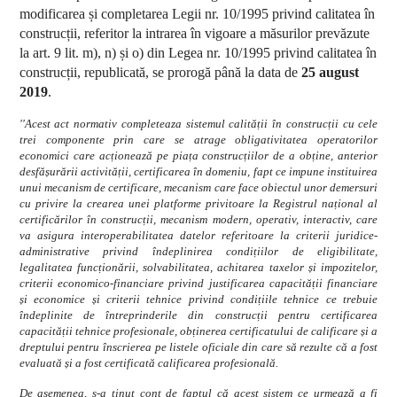
modificarea și completarea Legii nr. 10/1995 privind calitatea în
construcții, referitor la intrarea în vigoare a măsurilor prevăzute
la art. 9 lit. m), n) și o) din Legea nr. 10/1995 privind calitatea în
construcții, republicată, se prorogă până la data de
25 august
2019
.
''Acest act normativ completeaza sistemul calității în construcții cu cele
trei componente prin care se atrage obligativitatea operatorilor
economici care acționează pe piața construcțiilor de a obține, anterior
desfășurării activității, certificarea în domeniu, fapt ce impune instituirea
unui mecanism de certificare, mecanism care face obiectul unor demersuri
cu privire la crearea unei platforme privitoare la Registrul național al
certificărilor în construcții, mecanism modern, operativ, interactiv, care
va asigura interoperabilitatea datelor referitoare la criterii juridice-
administrative privind îndeplinirea condițiilor de eligibilitate,
legalitatea funcționării, solvabilitatea, achitarea taxelor și impozitelor,
criterii economico-financiare privind justificarea capacității financiare
și economice și criterii tehnice privind condițiile tehnice ce trebuie
îndeplinite de întreprinderile din construcții pentru certificarea
capacității tehnice profesionale, obținerea certificatului de calificare și a
dreptului pentru înscrierea pe listele oficiale din care să rezulte că a fost
evaluată și a fost certificată calificarea profesională.
De asemenea, s-a ținut cont de faptul că acest sistem ce urmează a fi