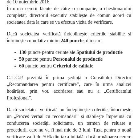
de 10 noiembrie 2016.
În urma cererii făcute de către o companie, a chestionarului
completat, directorul executiv stabilește de comun acord cu
societatea data la care se va efectua vizita de verificare.
Dacă societatea verificată îndeplinește criteriile stabilite și
întrunește cumulativ minim
240 puncte
, din care:
130
puncte pentru cerinte ale
Spatiului de productie
50
puncte pentru
Personalul de productie
60
puncte pentru
Criteriul de calitate
C.T.C.P. prezintă în prima ședință a Consiliului Director
„Recomandarea pentru certificare”, care în urma analizei
hotărăște, prin vot, acordarea sau nu a „Certificatului
Profesional”.
Dacă societatea verificată nu îndeplinește criteriile, întocmește
un „Proces verbal cu recomandări” și stabilește împreună cu
conducerea societății solicitante, un termen de reluare a
procedurii, care nu va fi mai mic de 3 luni. Taxa pentru o nouă
verificare va fi de 50% din taxa inițială, dacă următoarea cerere