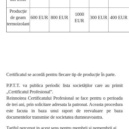
Producție
1000
de geam
600 EUR
800 EUR
300 EUR
400 EUR
EUR
termoizolant
Certificatul se acordă pentru fiecare tip de producție în parte.
P.P.T.T. va publica periodic lista societăților care au primit
„Certificatul Profesional”.
Reinnoirea Certificatului Profesional se face pentru o perioada
de trei ani, prin solicitare adresata la patronat. Aceasta procedura
este facuta in baza unui raport de reevaluare pe baza
documentelor transmise de societatea dumneavoastra.
Tariful perceput in acest sens pentru membrii si nemembrii ai