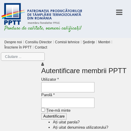
Produse de calitate, oameni calificați!
Despre noi
Consiliu Director
Comisii tehnice
Şedinţe
Membri
Înscriere în PPTT
Contact
Autentificare membrii PPTT
Utilizator *
Parolă *
Ține-mă minte
Ați uitat parola?
Ați uitat denumirea utilizatorului?