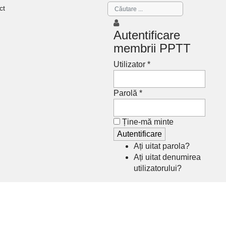
ct
Autentificare
membrii PPTT
Utilizator *
Parolă *
Ține-mă minte
Ați uitat parola?
Ați uitat denumirea
utilizatorului?