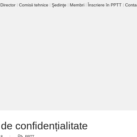
 Director
Comisii tehnice
Şedinţe
Membri
Înscriere în PPTT
Conta
 de confidențialitate
18
PPTT