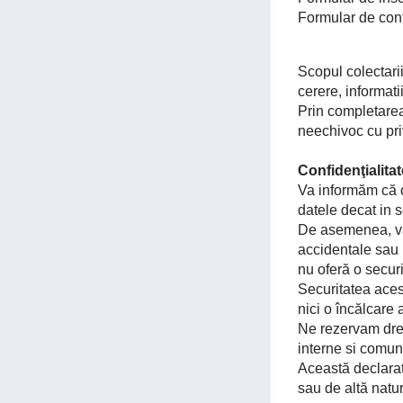
Formular de con
Scopul colectarii
cerere, informati
Prin completarea
neechivoc cu pri
Confidenţialitat
Va informăm că o
datele decat in s
De asemenea, va 
accidentale sau i
nu oferă o securi
Securitatea acest
nici o încălcare a
Ne rezervam drep
interne si comuni
Această declarați
sau de altă natur