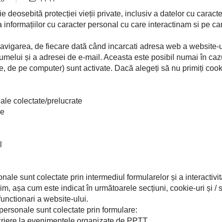
e deosebită protecției vieții private, inclusiv a datelor cu car
a informațiilor cu caracter personal cu care interactinam si pe ca
avigarea, de fiecare dată când incarcati adresa web a website-ul
melui și a adresei de e-mail. Aceasta este posibil numai în cazu
e, de pe computer) sunt activate. Dacă alegeți să nu primiți cook
ale colectate/prelucrate
me
l
onale sunt colectate prin intermediul formularelor și a interactivita
, așa cum este indicat în următoarele secțiuni, cookie-uri și / s
unctionari a website-ului.
 personale sunt colectate prin formulare:
criere la evenimentele organizate de PPTT