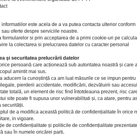
tact
 informatiilor este acela de a va putea contacta ulterior conform s
i sau oferte despre serviciile noastre.
 formularelor si prin acceptarea de a primi cookie-uri pe calcul
vire la colectarea si prelucrarea datelor cu caracter personal
ea şi securitatea prelucrării datelor
rice persoană care acționează sub autoritatea noastră și care a
copul amintit mai sus.
aducem la cunoștință ca am luat măsurile ce se impun pentru pro
legale, pierderii accidentale, modificării, dezvăluirii sau accesu
tate totală, un element de risc find întotdeauna prezent, risc car
ui site poate fi supusa unor vulnerabilitati și, ca atare, pentru as
 securității.
tul de a modifica această politică de confidențialitate în orice 
tare, in vigoare.
e de confidențialitate și politicile de confidențialitate prezenta
ă sau în numele oricărei parti
.