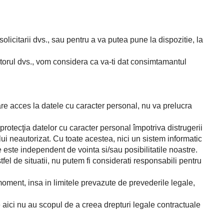
olicitarii dvs., sau pentru a va putea pune la dispozitie, la
atorul dvs., vom considera ca va-ti dat consimtamantul
re acces la datele cu caracter personal, nu va prelucra
tecţia datelor cu caracter personal împotriva distrugerii
lui neautorizat. Cu toate acestea, nici un sistem informatic
e este independent de vointa si/sau posibilitatile noastre.
tfel de situatii, nu putem fi considerati responsabili pentru
moment, insa in limitele prevazute de prevederile legale,
te aici nu au scopul de a creea drepturi legale contractuale