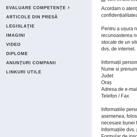
EVALUARE COMPETENȚE
Acordam o atenți
confidențialitate
ARTICOLE DIN PRESĂ
LEGISLAȚIE
Pentru a ușura n
IMAGINI
recunoasterea nu
stocate de un sit
VIDEO
dvs. de internet.
DIPLOME
Informații person
ANUNȚURI COMPANII
Nume si prenu
LINKURI UTILE
Judet
Oraș
Adresa de e-mai
Telefon / Fax
Informatiile pers
asemenea, folosim
necesare bunei f
Informațiile dvs.
Formular de ins