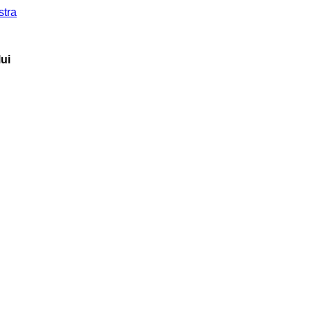
stra
ui