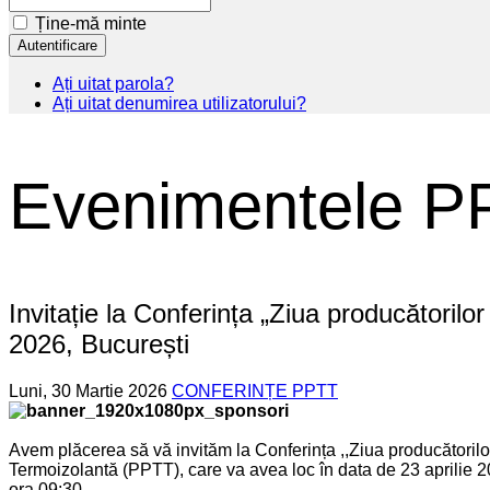
Ține-mă minte
Ați uitat parola?
Ați uitat denumirea utilizatorului?
Evenimentele P
Invitație la Conferința „Ziua producătorilor 
2026, București
Luni, 30 Martie 2026
CONFERINȚE PPTT
Avem plăcerea să vă invităm la Conferința ,,Ziua producătorilor 
Termoizolantă (PPTT), care va avea loc în data de 23 aprilie 
ora 09:30.