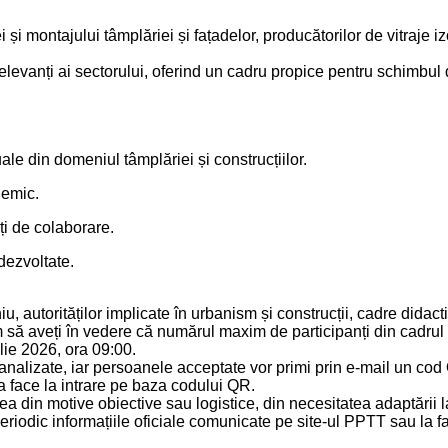
 montajului tâmplăriei și fațadelor, producătorilor de vitraje izo
 relevanți ai sectorului, oferind un cadru propice pentru schimbul
uale din domeniul tâmplăriei și construcțiilor.
demic.
ăți de colaborare.
 dezvoltate.
u, autorităților implicate în urbanism și construcții, cadre didact
ăm să aveți în vedere că numărul maxim de participanți din cadru
ilie 2026, ora 09:00.
i analizate, iar persoanele acceptate vor primi prin e-mail un cod
va face la intrare pe baza codului QR.
ea din motive obiective sau logistice, din necesitatea adaptării la
periodic informațiile oficiale comunicate pe site-ul PPTT sau la f