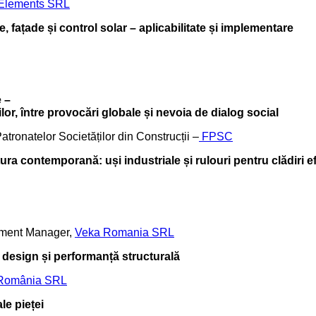
 Elements SRL
, fațade și control solar – aplicabilitate și implementare
e –
tre provocări globale și nevoia de dialog social
elor Societăților din Construcții –
FPSC
ura contemporană: uși industriale și rulouri pentru clădiri e
ent Manager,
Veka Romania SRL
n design și performanță structurală
 România SRL
le pieței