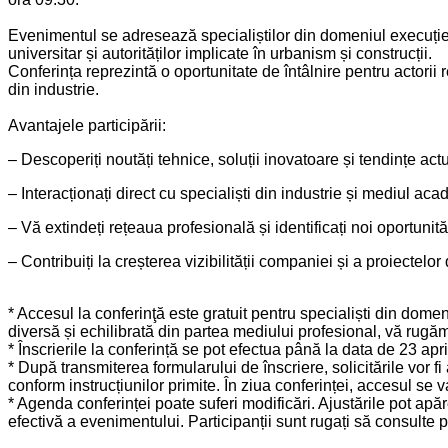
Evenimentul se adresează specialiștilor din domeniul execuției și
universitar și autorităților implicate în urbanism și construcții.
Conferința reprezintă o oportunitate de întâlnire pentru actorii
din industrie.
Avantajele participării:
– Descoperiți noutăți tehnice, soluții inovatoare și tendințe act
– Interacționați direct cu specialiști din industrie și mediul aca
– Vă extindeți rețeaua profesională și identificați noi oportunit
– Contribuiți la creșterea vizibilității companiei și a proiectelor
* Accesul la conferinţă este gratuit pentru specialiști din domeni
diversă și echilibrată din partea mediului profesional, vă rug
* Înscrierile la conferință se pot efectua până la data de 23 apr
* După transmiterea formularului de înscriere, solicitările vor f
conform instrucțiunilor primite. În ziua conferinței, accesul se 
* Agenda conferinței poate suferi modificări. Ajustările pot apăr
efectivă a evenimentului. Participanții sunt rugați să consulte 