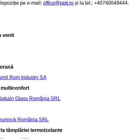
dispoziție pe e-mail:
office@pptt.ro
și la tel.: +40740049444.
n venit
porană
umil Rom Industry SA
e multiconfort
 Gobain Glass România SRL
euninck România SRL
ria tâmplăriei termoizolante