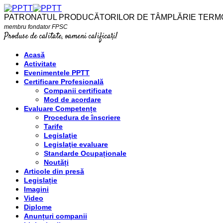
PATRONATUL PRODUCĂTORILOR DE TÂMPLĂRIE TERM
membru fondator FPSC
Produse de calitate, oameni calificați!
Acasă
Activitate
Evenimentele PPTT
Certificare Profesională
Companii certificate
Mod de acordare
Evaluare Competențe
Procedura de înscriere
Tarife
Legislaţie
Legislaţie evaluare
Standarde Ocupaționale
Noutăți
Articole din presă
Legislație
Imagini
Video
Diplome
Anunțuri companii