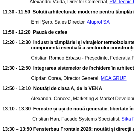
Alexandru Vaida, Director Comercial,
PM Techic
11:30 - 11:50
Soluții arhitecturale moderne pentru tâmplărie
Emil Șerb, Sales Director,
Aluprof SA
11:50 - 12:20
Pauză de cafea
12:20 - 12:30
Industria tâmplăriei și vitrajelor termoizolant
componentă esențială a sectorului construcțiilor, în
Cristian Romeo Erbașu - Președinte, Federația Patronat
12:30 - 12:50
Integrarea sistemelor de închidere în arhitect
Ciprian Oprea, Director General,
MCA GRUP
12:50 - 13:10
Noutăți de clasa A, de la VEKA
Alexandru Oancea, Marketing & Market Developm
13:10 - 13:30
Ferestre și uși de nouă generație: libertate î
Cristian Han, Facade Systems Specialist,
Sika
13:30 – 13:50
Fensterbau Frontale 2026: noutăți și direcții a