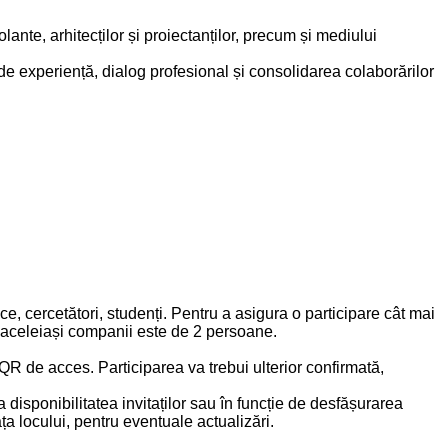
lante, arhitecților și proiectanților, precum și mediului
 de experiență, dialog profesional și consolidarea colaborărilor
ice, cercetători, studenți. Pentru a asigura o participare cât mai
l aceleiași companii este de 2 persoane.
 QR de acces. Participarea va trebui ulterior confirmată,
 disponibilitatea invitaților sau în funcție de desfășurarea
ața locului, pentru eventuale actualizări.