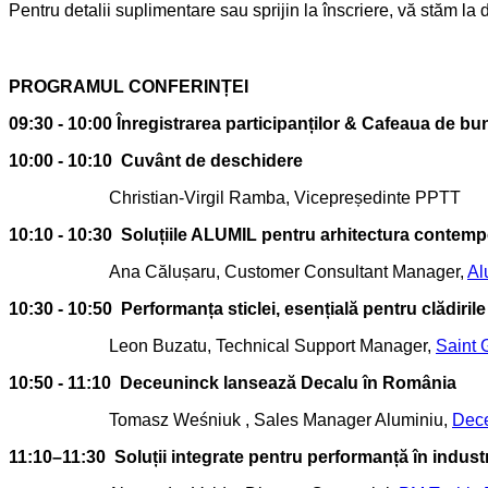
Pentru detalii suplimentare sau sprijin la înscriere, vă stăm la 
PROGRAMUL CONFERINȚEI
09:30 - 10:00
Înregistrarea participanților & Cafeaua de bu
10:00 - 10:10
Cuvânt de deschidere
Christian-Virgil Ramba, Vicepreședinte PPTT
10:10 - 10:30
Soluțiile ALUMIL pentru arhitectura contem
Ana Călușaru, Customer Consultant Manager,
Al
10:30 - 10:50
Performanța sticlei, esențială pentru clădiril
Leon Buzatu, Technical Support Manager,
Saint
10:50 - 11:10
Deceuninck lansează Decalu în România
Tomasz Weśniuk , Sales Manager Aluminiu,
Dec
11:10–11:30
Soluții integrate pentru performanță în indust